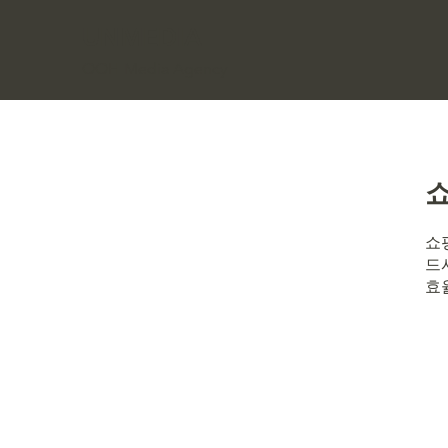
UNMEDIA
OOH Media Agency
쇼
드
효